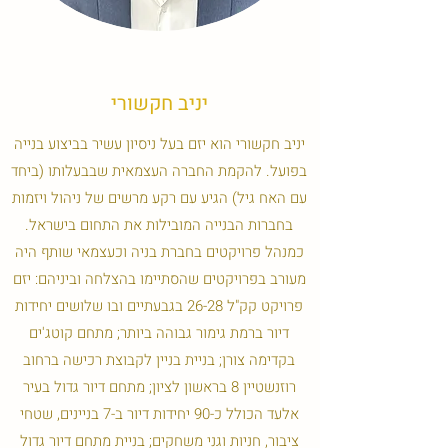
יניב חקשורי
יניב חקשורי הוא יזם בעל ניסיון עשיר בביצוע בנייה
בפועל. להקמת החברה העצמאית שבבעלותו (ביחד
עם האח גיל) הגיע עם רקע מרשים של ניהול ויזמות
בחברות הבנייה המובילות את התחום בישראל.
כמנהל פרויקטים בחברת בניה וכעצמאי שותף היה
מעורב בפרויקטים שהסתיימו בהצלחה וביניהם: יזם
פרויקט קק"ל 26-28 בגבעתיים ובו שלושים יחידות
דיור ברמת גימור גבוהה ביותר; מתחם קוטג'ים
בקדימה צורן; בניית בניין לקבוצת רכישה ברחוב
רוזנשטיין 8 בראשון לציון; מתחם דיור גדול בעיר
אלעד הכולל כ-90 יחידות דיור ב-7 בניינים, שטחי
ציבור, חניות וגני משחקים; בניית מתחם דיור גדול